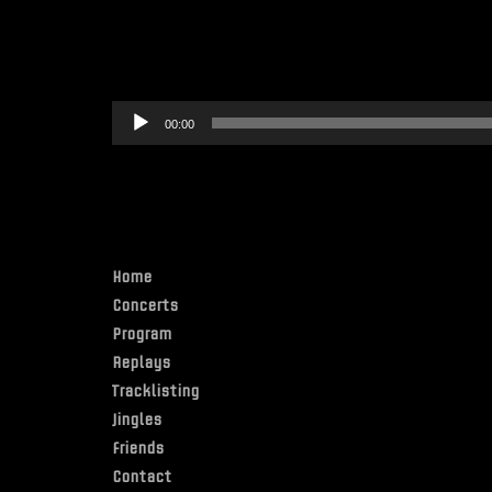
Lecteur
00:00
audio
Home
Concerts
Program
Replays
Tracklisting
Jingles
Friends
Contact