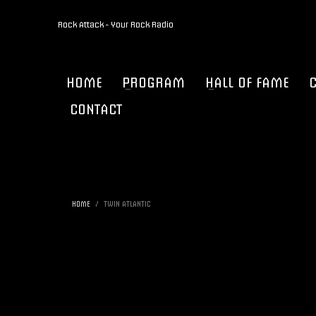
Rock Attack - Your Rock Radio
HOME
PROGRAM
HALL OF FAME
CONTACT
HOME
TWIN ATLANTIC