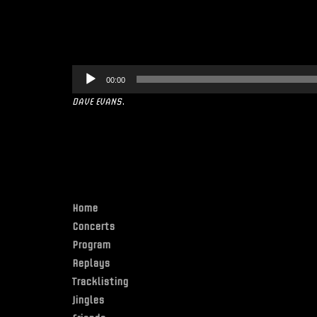
Lecteur
00:00
audio
DAVE EVANS
.
Home
Concerts
Program
Replays
Tracklisting
Jingles